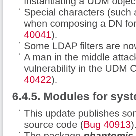
instantiating a UDM object
Special characters (such 
when composing a DN for 
40041
).
Some LDAP filters are no
A man in the middle attac
vulnerability in the UDM C
40422
).
6.4.5. Modules for syst
This update publishes so
source code (
Bug 40913
)
The package
phantomjs