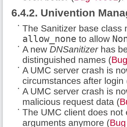
6.4.2. Univention Man
The Sanitizer base class
allow_none
to allow
No
A new
DNSanitizer
has be
distinguished names (
Bug
A UMC server crash is now
circumstances after login 
A UMC server crash is no
malicious request data (
B
The UMC client does not e
arguments anymore (
Bug