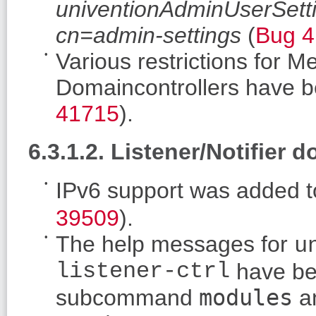
univentionAdminUserSett
cn=admin-settings
(
Bug 4
Various restrictions for 
Domaincontrollers have 
41715
).
6.3.1.2. Listener/Notifier 
IPv6 support was added 
39509
).
The help messages for
u
listener-ctrl
have be
subcommand
modules
a