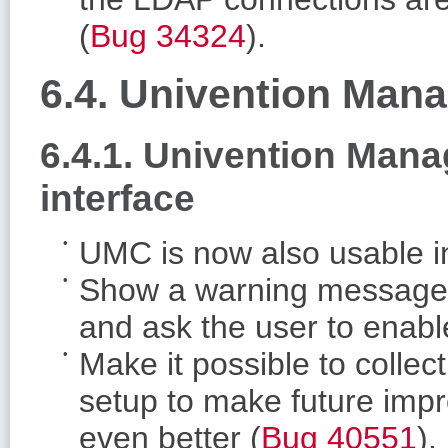
(
Bug 34324
).
6.4. Univention Man
6.4.1. Univention Man
interface
UMC is now also usable i
Show a warning message i
and ask the user to enabl
Make it possible to colle
setup to make future imp
even better (
Bug 40551
).