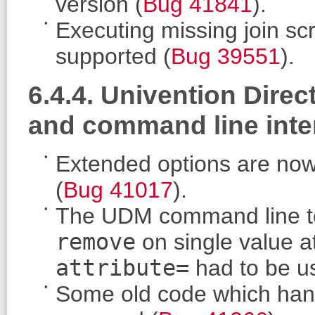
version (
Bug 41841
).
Executing missing join sc
supported (
Bug 39551
).
6.4.4. Univention Dir
and command line inte
Extended options are now 
(
Bug 41017
).
The UDM command line to
remove
on single value a
attribute=
had to be u
Some old code which hand