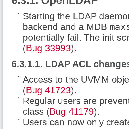
6.3.1. OpenLDAP
Starting the LDAP daem
backend and a MDB
max
potentially fail. The init s
(
Bug 33993
).
6.3.1.1. LDAP ACL change
Access to the UVMM object
(
Bug 41723
).
Regular users are prevent
class (
Bug 41179
).
Users can now only create