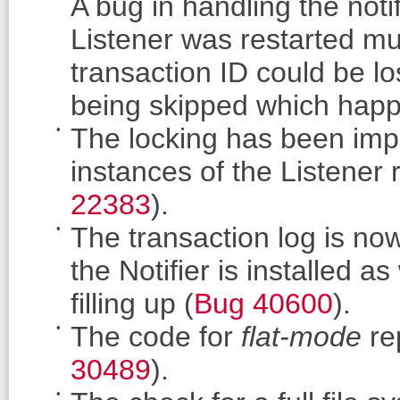
A bug in handling the notif
Listener was restarted mul
transaction ID could be los
being skipped which happ
The locking has been impr
instances of the Listener 
22383
).
The transaction log is no
the Notifier is installed a
filling up (
Bug 40600
).
The code for
flat-mode
re
30489
).