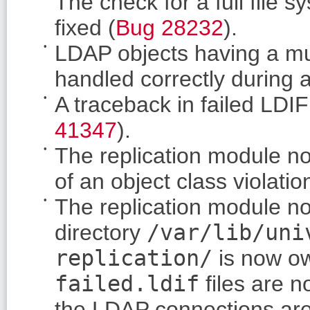
The check for a full file
fixed (
Bug 28232
).
LDAP objects having a mu
handled correctly during
A traceback in failed LDI
41347
).
The replication module no
of an object class violatio
The replication module no
directory
/var/lib/uni
replication/
is now ow
failed.ldif
files are n
the LDAP connections are