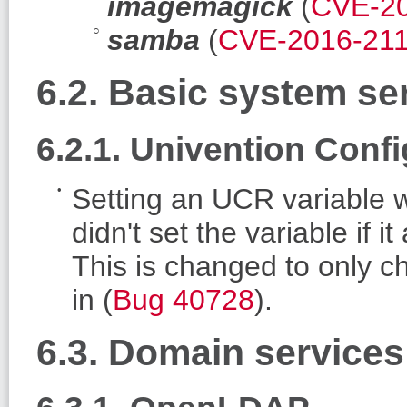
imagemagick
(
CVE-20
samba
(
CVE-2016-21
6.2. Basic system se
6.2.1. Univention Confi
Setting an UCR variable wi
didn't set the variable if 
This is changed to only ch
in (
Bug 40728
).
6.3. Domain services