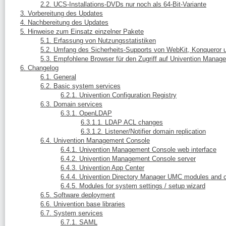
2.2. UCS-Installations-DVDs nur noch als 64-Bit-Variante
3. Vorbereitung des Updates
4. Nachbereitung des Updates
5. Hinweise zum Einsatz einzelner Pakete
5.1. Erfassung von Nutzungsstatistiken
5.2. Umfang des Sicherheits-Supports von WebKit, Konqueror
5.3. Empfohlene Browser für den Zugriff auf Univention Mana
6. Changelog
6.1. General
6.2. Basic system services
6.2.1. Univention Configuration Registry
6.3. Domain services
6.3.1. OpenLDAP
6.3.1.1. LDAP ACL changes
6.3.1.2. Listener/Notifier domain replication
6.4. Univention Management Console
6.4.1. Univention Management Console web interface
6.4.2. Univention Management Console server
6.4.3. Univention App Center
6.4.4. Univention Directory Manager UMC modules and 
6.4.5. Modules for system settings / setup wizard
6.5. Software deployment
6.6. Univention base libraries
6.7. System services
6.7.1. SAML