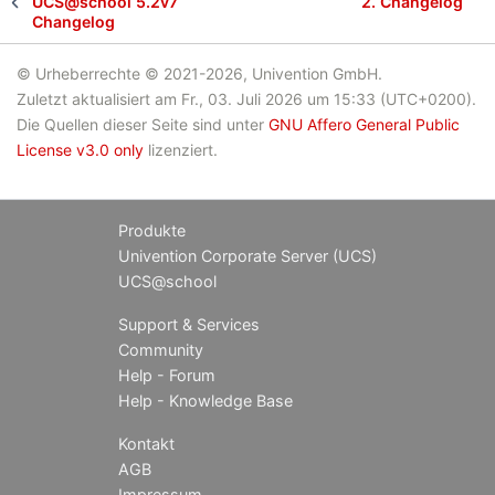
UCS@school
5.2v7
2.
Changelog
Changelog
© Urheberrechte © 2021-2026, Univention GmbH.
Zuletzt aktualisiert am Fr., 03. Juli 2026 um 15:33 (UTC+0200).
Die Quellen dieser Seite sind unter
GNU Affero General Public
License v3.0 only
lizenziert.
Produkte
Univention Corporate Server (UCS)
UCS@school
Support & Services
Community
Help - Forum
Help - Knowledge Base
Kontakt
AGB
Impressum