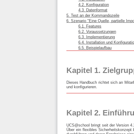
4.2. Konfiguration
4.3. Datenformat
5. Test an der Kommandozeile
6. Szenario "Eine Quelle, partielle Impo
6.1. Features
6.2. Voraussetzungen
6.3. Implementierung
6.4. Installation und Konfigurati
6.5. Beispielaufbau
Kapitel 1. Zielgru
Dieses Handbuch richtet sich an Mitar
und konfigurieren.
Kapitel 2. Einführ
UCS@school bringt seit der Version 4.
Über ein flexibles Sicherheitskonzep