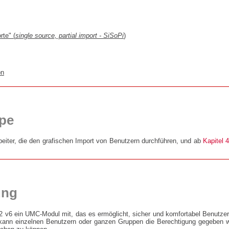
rte" (
single source, partial import - SiSoPi
)
on
ppe
beiter, die den grafischen Import von Benutzern durchführen, und ab
Kapitel 
ung
2 v6 ein UMC-Modul mit, das es ermöglicht, sicher und komfortabel Benutze
t kann einzelnen Benutzern oder ganzen Gruppen die Berechtigung gegeben 