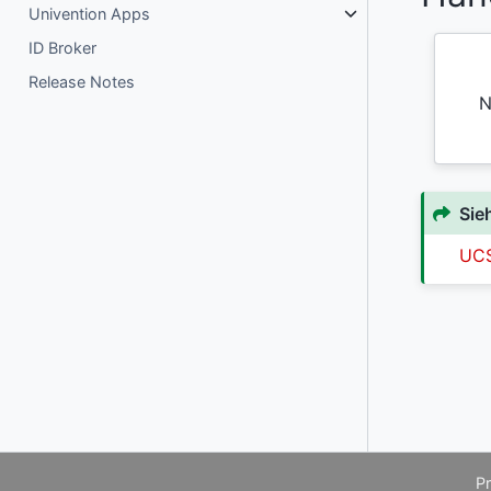
Univention Apps
ID Broker
Release Notes
N
Sie
UCS
P