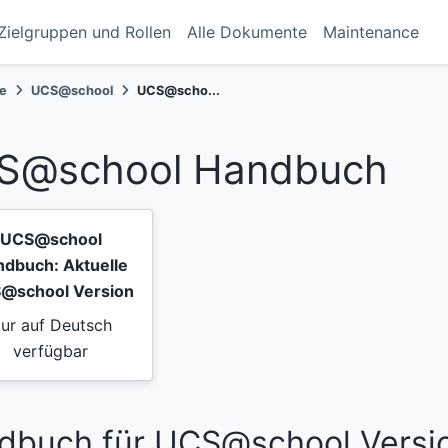
Zielgruppen und Rollen
Alle Dokumente
Maintenance
te
UCS@school
UCS@scho...
S@school Handbuch
UCS@school
dbuch: Aktuelle
@school Version
ur auf Deutsch
verfügbar
dbuch für UCS@school Versio