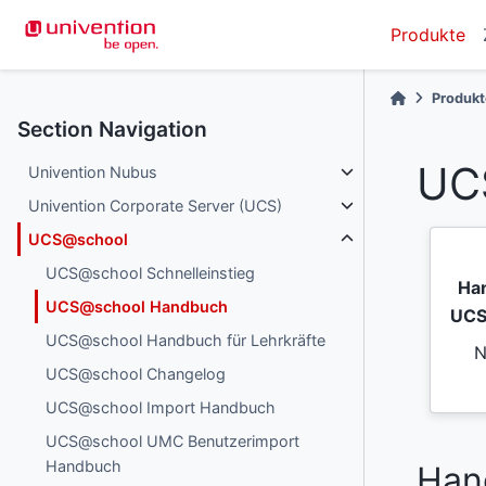
Produkte
Produk
Section Navigation
UC
Univention Nubus
Univention Corporate Server (UCS)
UCS@school
UCS@school Schnelleinstieg
Han
UCS@school Handbuch
UCS
UCS@school Handbuch für Lehrkräfte
N
UCS@school Changelog
UCS@school Import Handbuch
UCS@school UMC Benutzerimport
Handbuch
Han