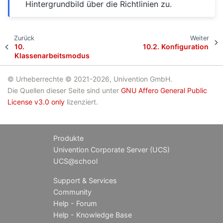
Hintergrundbild über die Richtlinien zu.
Zurück
Weiter
10.
10.2.
Konfiguration
Klassenarbeitsmodus
© Urheberrechte © 2021-2026, Univention GmbH.
Die Quellen dieser Seite sind unter
GNU Affero General Public
License v3.0 only
lizenziert.
Produkte
Univention Corporate Server (UCS)
UCS@school
Support & Services
Community
Help - Forum
Help - Knowledge Base