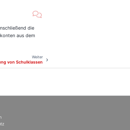
nschließend die
rkonten aus dem
Weiter
ung von Schulklassen
m
tz