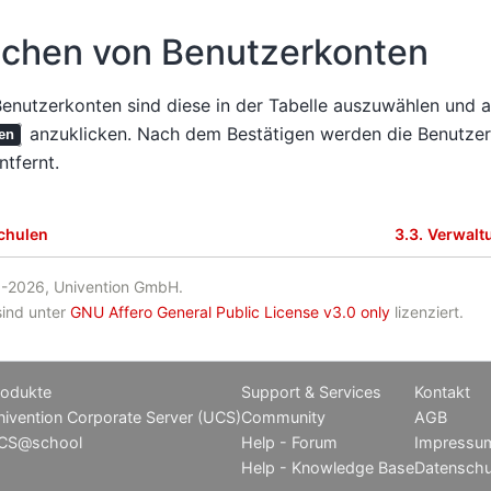
chen von Benutzerkonten
nutzerkonten sind diese in der Tabelle auszuwählen und a
anzuklicken. Nach dem Bestätigen werden die Benutze
en
ntfernt.
chulen
3.3.
Verwalt
-2026, Univention GmbH.
sind unter
GNU Affero General Public License v3.0 only
lizenziert.
rodukte
Support & Services
Kontakt
ivention Corporate Server (UCS)
Community
AGB
CS@school
Help - Forum
Impressu
Help - Knowledge Base
Datenschu