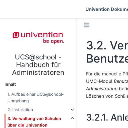
Univention Dokume
3.2.
Ver
Benutz
UCS@school -
Handbuch für
Administratoren
Für die manuelle P
UMC-Modul
Benutz
Inhalt
Administration
befi
1. Aufbau einer UCS@school-
Löschen von Schül
Umgebung
2. Installation
3.2.1.
Anl
3. Verwaltung von Schulen
über die Univention