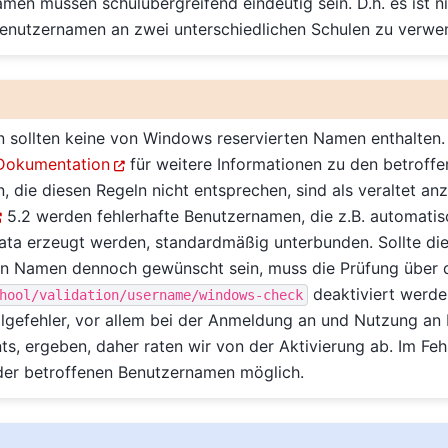
men müssen schulübergreifend eindeutig sein. D.h. es ist n
Benutzernamen an zwei unterschiedlichen Schulen zu verwe
 sollten keine von Windows reservierten Namen enthalten.
 Dokumentation
für weitere Informationen zu den betroff
 die diesen Regeln nicht entsprechen, sind als veraltet an
5.2 werden fehlerhafte Benutzernamen, die z.B. automatis
a erzeugt werden, standardmäßig unterbunden. Sollte di
ten Namen dennoch gewünscht sein, muss die Prüfung über 
deaktiviert werde
hool/validation/username/windows-check
lgefehler, vor allem bei der Anmeldung an und Nutzung an 
s, ergeben, daher raten wir von der Aktivierung ab. Im Fehle
der betroffenen Benutzernamen möglich.