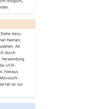
icht möglich,
nden.
 Siehe dazu
enen Namen.
zusehen. Ab
ch durch
e Verwendung
die UCR-
n. Hieraus
Microsoft-
rfall ist nur