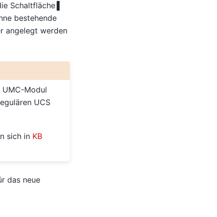
ie Schaltfläche
hne bestehende
er angelegt werden
as UMC-Modul
regulären UCS
n sich in
KB
ür das neue