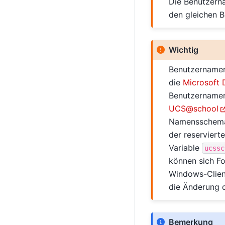
Die Benutzerna
den gleichen 
Wichtig
Benutzernamen
die
Microsoft
Benutzernamen,
UCS
@
school
Namensschemat
der reservier
Variable
ucssc
können sich Fo
Windows-Client
die Änderung 
Bemerkung