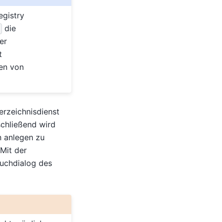
egistry
die
er
t
en von
rzeichnisdienst
schließend wird
n anlegen zu
 Mit der
uchdialog des