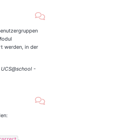
 Benutzergruppen
Modul
t werden, in der
n
UCS@school -
en:
.
correct