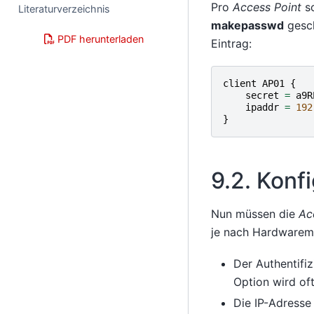
Pro
Access Point
so
Literaturverzeichnis
makepasswd
gesch
PDF herunterladen
Eintrag:
client
AP01
{
secret
=
a9R
ipaddr
=
192
}
9.2.
Konfi
Nun müssen die
Ac
je nach Hardwaremod
Der Authentifi
Option wird of
Die IP-Adresse