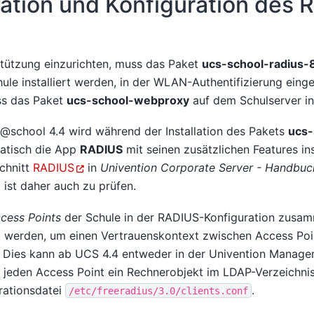
llation und Konfiguration des
ützung einzurichten, muss das Paket
ucs-school-radius-
ule installiert werden, in der WLAN-Authentifizierung eing
ss das Paket
ucs-school-webproxy
auf dem Schulserver inst
school 4.4 wird während der Installation des Pakets
ucs-
atisch die App
RADIUS
mit seinen zusätzlichen Features inst
chnitt
RADIUS
in
Univention Corporate Server - Handbuc
]
ist daher auch zu prüfen.
cess Points
der Schule in der RADIUS-Konfiguration zusa
t werden, um einen Vertrauenskontext zwischen Access Po
. Dies kann ab UCS 4.4 entweder in der Univention Manag
r jeden Access Point ein Rechnerobjekt im LDAP-Verzeichnis 
rationsdatei
.
/etc/freeradius/3.0/clients.conf