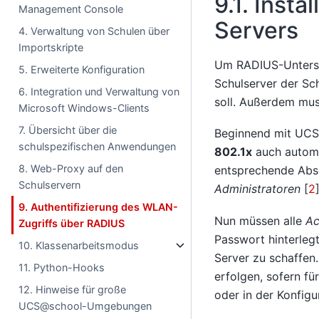
9.1.
Insta
Management Console
Servers
4. Verwaltung von Schulen über
Importskripte
Um RADIUS-Unterst
5. Erweiterte Konfiguration
Schulserver der Sch
6. Integration und Verwaltung von
soll. Außerdem mu
Microsoft Windows-Clients
7. Übersicht über die
Beginnend mit UCS@
schulspezifischen Anwendungen
802.1x
auch autom
8. Web-Proxy auf den
entsprechende Abs
Schulservern
Administratoren
[
2
9. Authentifizierung des WLAN-
Nun müssen alle
Ac
Zugriffs über RADIUS
Passwort hinterleg
10. Klassenarbeitsmodus
Server zu schaffen
11. Python-Hooks
erfolgen, sofern fü
12. Hinweise für große
oder in der Konfigu
UCS@school-Umgebungen