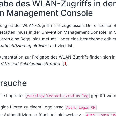
abe des WLAN-Zugriffs in der
on Management Console
llung ist der WLAN-Zugriff nicht zugelassen. Um einzelnen
estatten, muss in der Univention Management Console im 
nieren
eine Regel hinzugefügt - oder eine bestehende editier
hentifizierung aktiviert
aktiviert ist.
umentation zur Freigabe des WLAN-Zugriffs finden sich i
räfte und Schuladministratoren
[
1
]
.
ersuche
e die Logdatei
geprüft werd
/var/log/freeradius/radius.log
ogins führen zu einem Logeintrag
.
Auth:
Login
OK
e Authentifizierung führt beispielsweise zu
Auth:
Login
in