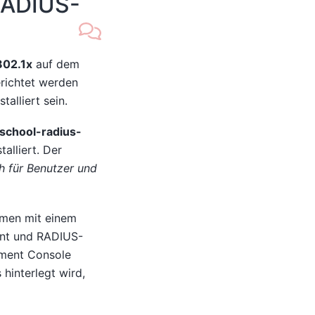
 RADIUS-
802.1x
auf dem
erichtet werden
alliert sein.
school-radius-
alliert. Der
h für Benutzer und
mmen mit einem
int und RADIUS-
ement Console
hinterlegt wird,