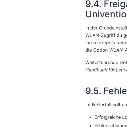
9.4.
Freig
Univenti
In der Grundeinste
WLAN-Zugriff zu g
Internetregeln defi
die Option
WLAN-Aut
Weiterführende Dok
Handbuch für Lehrk
9.5.
Fehl
Im Fehlerfall sollt
Erfolgreiche L
Fehlgeschlagen