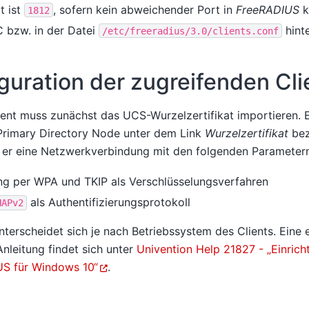
t ist
, sofern kein abweichender Port in
FreeRADIUS
k
1812
 bzw. in der Datei
hint
/etc/freeradius/3.0/clients.conf
guration der zugreifenden Cli
ient muss zunächst das UCS-Wurzelzertifikat importieren. E
 Primary Directory Node unter dem Link
Wurzelzertifikat
bez
er eine Netzwerkverbindung mit den folgenden Parametern
ung per WPA und TKIP als Verschlüsselungsverfahren
als Authentifizierungsprotokoll
HAPv2
nterscheidet sich je nach Betriebssystem des Clients. Eine
Anleitung findet sich unter
Univention Help 21827 - „Einri
US für Windows 10“
.