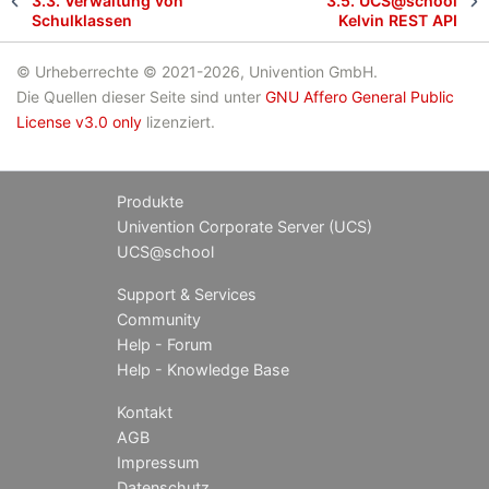
3.3.
Verwaltung von
3.5.
UCS@school
Schulklassen
Kelvin REST API
© Urheberrechte © 2021-2026, Univention GmbH.
Die Quellen dieser Seite sind unter
GNU Affero General Public
License v3.0 only
lizenziert.
Produkte
Univention Corporate Server (UCS)
UCS@school
Support & Services
Community
Help - Forum
Help - Knowledge Base
Kontakt
AGB
Impressum
Datenschutz