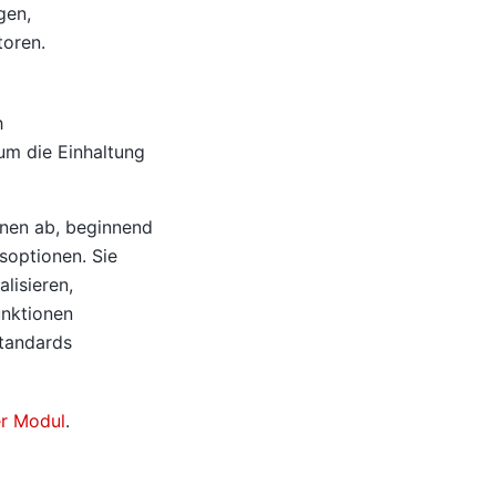
gen,
toren.
h
um die Einhaltung
onen ab, beginnend
soptionen. Sie
lisieren,
unktionen
standards
r Modul
.