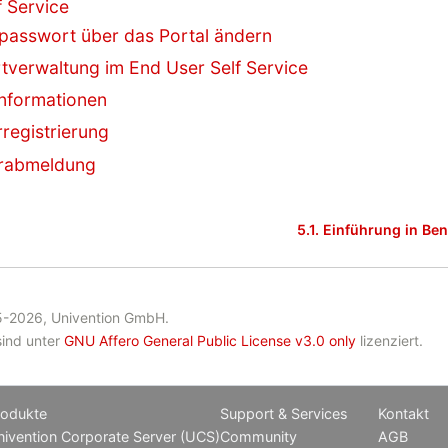
f Service
rpasswort über das Portal ändern
tverwaltung im End User Self Service
informationen
rregistrierung
erabmeldung
5.1.
Einführung in Be
-2026, Univention GmbH.
sind unter
GNU Affero General Public License v3.0 only
lizenziert.
rodukte
Support & Services
Kontakt
ivention Corporate Server (UCS)
Community
AGB