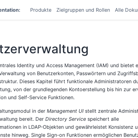
ntation:
Produkte
Zielgruppen und Rollen
Alle Dok
tzerverwaltung
entrales Identity und Access Management (IAM) und bietet 
Verwaltung von Benutzerkonten, Passwörtern und Zugriffsb
astruktur. Dieses Kapitel führt funktionale Administratoren d
tung, von der grundlegenden Kontoerstellung bis hin zur er
ion und Self-Service Funktionen.
ltungsmodul in der
Management UI
stellt zentrale Adminis
altung bereit. Der
Directory Service
speichert alle
mationen in LDAP-Objekten und gewährleistet Konsistenz u
ienste hinweg. Single Sign-on Funktionen ermöglichen Benut