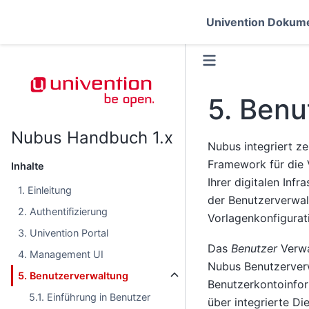
Univention Dokume
5.
Benu
Nubus Handbuch 1.x
Nubus integriert z
Framework für die 
Inhalte
Ihrer digitalen Infr
1. Einleitung
der Benutzerverwal
2. Authentifizierung
Vorlagenkonfigurat
3. Univention Portal
Das
Benutzer
Verwa
4. Management UI
Nubus Benutzerverw
5. Benutzerverwaltung
Benutzerkontoinfor
5.1. Einführung in Benutzer
über integrierte D