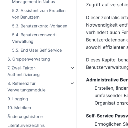
Management in Nubus
Zugriff auf versch
5.2. Assistent zum Erstellen
Dieser zentralisier
von Benutzern
Notwendigkeit entf
5.3. Benutzerkonto-Vorlagen
verhindert auch Fe
5.4. Benutzerkennwort-
Benutzerdatenbank
Verwaltung
sowohl effizienter a
5.5. End User Self Service
6. Gruppenverwaltung
Dieses Kapitel beh
Benutzerverwaltung
7. Zwei-Faktor-
Authentifizierung
Administrative Be
8. Referenz für
Erstellen, änd
Verwaltungsmodule
umfassender Be
9. Logging
Organisationsro
10. Metriken
Self-Service Pass
Änderungshistorie
Ermöglichen Si
Literaturverzeichnis