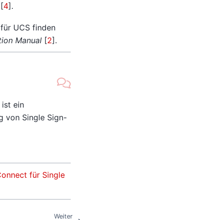
[
4
]
.
 für UCS finden
tion Manual
[
2
]
.
ist ein
g von Single Sign-
onnect für Single
Weiter