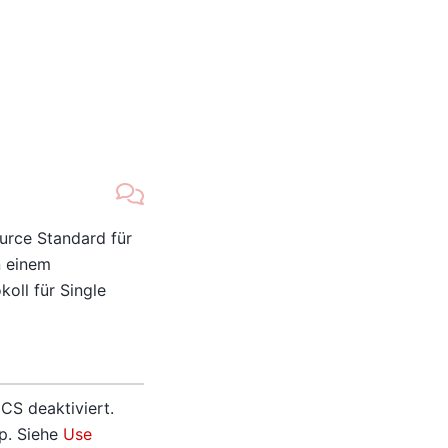
urce Standard für
n einem
oll für Single
CS deaktiviert.
p. Siehe
Use