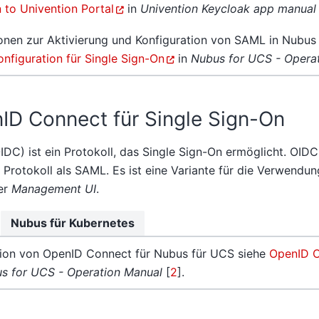
n to Univention Portal
in
Univention Keycloak app manual
onen zur Aktivierung und Konfiguration von SAML in Nubus
nfiguration für Single Sign-On
in
Nubus for UCS - Opera
ID Connect für Single Sign-On
C) ist ein Protokoll, das Single Sign-On ermöglicht. OIDC 
 Protokoll als SAML. Es ist eine Variante für die Verwendun
er
Management UI
.
Nubus für Kubernetes
ation von OpenID Connect für Nubus für UCS siehe
OpenID C
s for UCS - Operation Manual
[
2
]
.