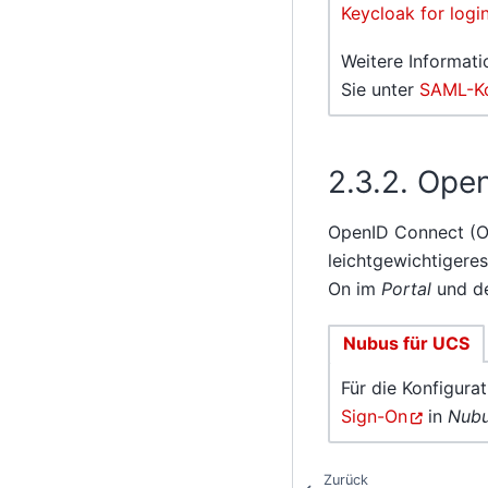
Keycloak for logi
Weitere Informati
Sie unter
SAML-Ko
2.3.2.
Open
OpenID Connect (OID
leichtgewichtigeres
On im
Portal
und d
Nubus für UCS
Für die Konfigur
Sign-On
in
Nubu
Zurück