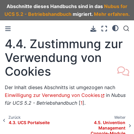
Abschnitte dieses Handbuchs sind in das
Nubus for
UCS 5.2 - Betriebshandbuch
migriert.
Mehr erfahren.
4.4.
Zustimmung zur
Verwendung von
Cookies
Der Inhalt dieses Abschnitts ist umgezogen nach
Einwilligung zur Verwendung von Cookies
in
Nubus
für UCS 5.2 - Betriebshandbuch
[
1
]
.
Zurück
Weiter
4.3.
UCS Portalseite
4.5.
Univention
Management
Console-Module