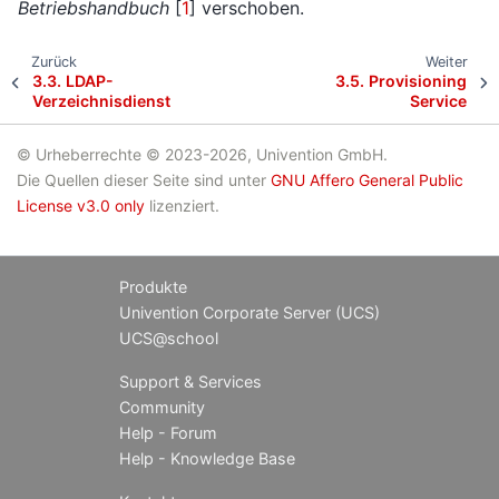
Betriebshandbuch
[
1
]
verschoben.
Zurück
Weiter
3.3.
LDAP-
3.5.
Provisioning
Verzeichnisdienst
Service
© Urheberrechte © 2023-2026, Univention GmbH.
Die Quellen dieser Seite sind unter
GNU Affero General Public
License v3.0 only
lizenziert.
Produkte
Univention Corporate Server (UCS)
UCS@school
Support & Services
Community
Help - Forum
Help - Knowledge Base