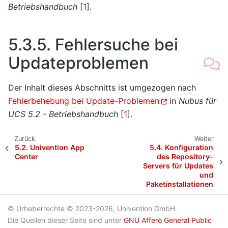
Betriebshandbuch
[
1
]
.
5.3.5.
Fehlersuche bei
Updateproblemen
Der Inhalt dieses Abschnitts ist umgezogen nach
Fehlerbehebung bei Update-Problemen
in
Nubus für
UCS 5.2 - Betriebshandbuch
[
1
]
.
Zurück
Weiter
5.2.
Univention App
5.4.
Konfiguration
Center
des Repository-
Servers für Updates
und
Paketinstallationen
© Urheberrechte © 2023-2026, Univention GmbH.
Die Quellen dieser Seite sind unter
GNU Affero General Public