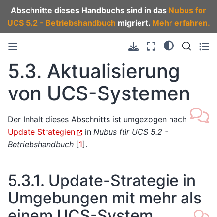
Abschnitte dieses Handbuchs sind in das
Nubus for
UCS 5.2 - Betriebshandbuch
migriert.
Mehr erfahren.
5.3.
Aktualisierung
von UCS-Systemen
Der Inhalt dieses Abschnitts ist umgezogen nach
Update Strategien
in
Nubus für UCS 5.2 -
Betriebshandbuch
[
1
]
.
5.3.1.
Update-Strategie in
Umgebungen mit mehr als
einem UCS-System