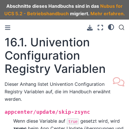
Abschnitte dieses Handbuchs sind in das
Nubus for
UCS 5.2 - Betriebshandbuch
migriert.
Mehr erfahren.
16.1.
Univention
Configuration
Registry Variablen
Dieser Anhang listet Univention Configuration
Registry Variablen auf, die im Handbuch erwähnt
werden.
appcenter/update/skip-zsync
Wenn diese Variable auf
gesetzt wird, wird
true
zsync
beim App Center Update übersprungen und