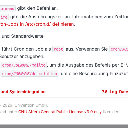
gibt den Befehl an.
command
gibt die Ausführungszeit an. Informationen zum Zeitfo
time
on-Jobs in /etc/cron.d/ definieren
.
n und Standardwerte:
 führt Cron den Job als
aus. Verwenden Sie
root
cron/
JO
Benutzer anzugeben.
e
, um die Ausgabe des Befehls per E-M
cron/
JOBNAME
/mailto
e
, um eine Beschreibung hinzuzu
cron/
JOBNAME
/description
 und Systemintegration
7.6.
Log-Date
-2026, Univention GmbH.
sind unter
GNU Affero General Public License v3.0 only
lizenziert.