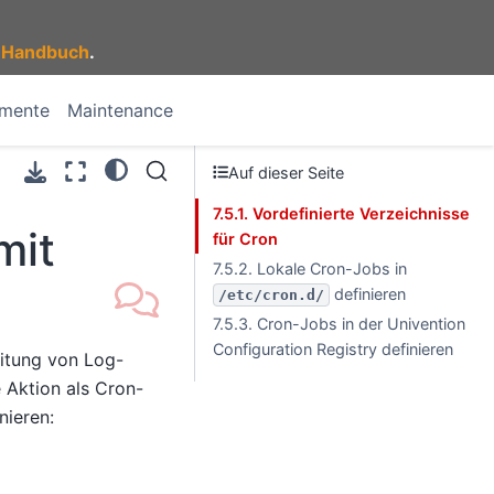
 Handbuch
.
umente
Maintenance
Auf dieser Seite
7.5.1. Vordefinierte Verzeichnisse
mit
für Cron
7.5.2. Lokale Cron-Jobs in
definieren
/etc/cron.d/
7.5.3. Cron-Jobs in der Univention
Configuration Registry definieren
itung von Log-
e Aktion als Cron-
nieren: