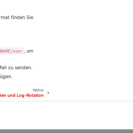
rmat finden Sie
, um
BNAME
/user
ail zu senden.
fügen.
Weiter
ien und Log-Rotation