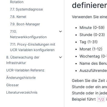
Rotation
definiere
7.7. Systemdiagnose
Verwenden Sie eine 
7.8. Kernel
7.9. Boot-Manager
Minute (0-59)
7.10.
Stunde (0-23)
Netzwerkkonfiguration
Tag (1-31)
7.11. Proxy-Einstellungen mit
Monat (1-12)
UCR Variablen konfigurieren
Wochentag (0-7
8. Überwachung der
Infrastruktur
Name des Benut
Auszuführender
UCR-Variablen Referenz
Änderungshistorie
Geben Sie die Zeit
Glossar
Stunde oder ein an
Literaturverzeichnis
Stunde oder in jede
Beispiel führt
i
*/2