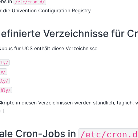
obs in
/etc/cron.d/
 die Univention Configuration Registry
efinierte Verzeichnisse für C
ubus für UCS enthält diese Verzeichnisse:
rly/
ly/
kly/
thly/
kripte in diesen Verzeichnissen werden stündlich, täglich, 
rt.
ale Cron-Jobs in
/etc/cron.d