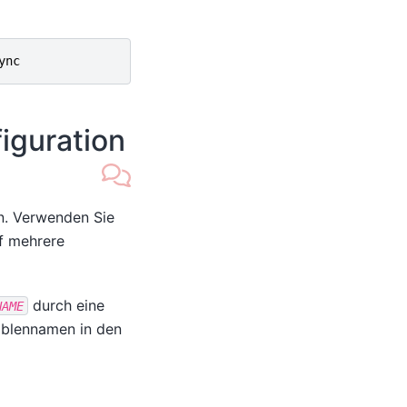
ync
iguration
n. Verwenden Sie
f mehrere
durch eine
NAME
iablennamen in den