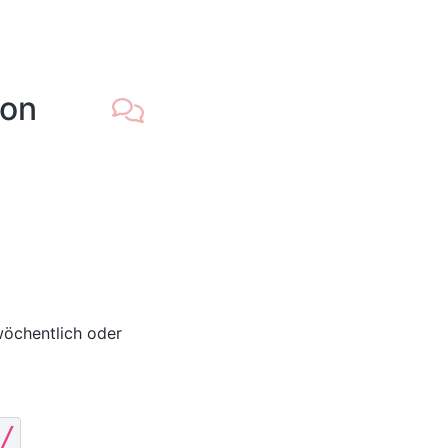
ron
wöchentlich oder
/