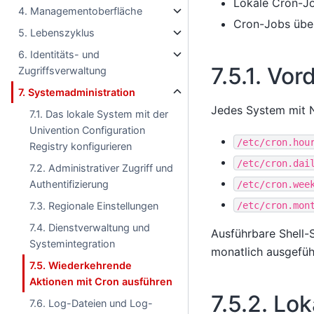
Lokale Cron-J
4. Managementoberfläche
Cron-Jobs über
5. Lebenszyklus
6. Identitäts- und
7.5.1.
Vord
Zugriffsverwaltung
7. Systemadministration
Jedes System mit N
7.1. Das lokale System mit der
Univention Configuration
/etc/cron.hou
Registry konfigurieren
/etc/cron.dai
7.2. Administrativer Zugriff und
Authentifizierung
/etc/cron.wee
/etc/cron.mon
7.3. Regionale Einstellungen
7.4. Dienstverwaltung und
Ausführbare Shell-S
Systemintegration
monatlich ausgefüh
7.5. Wiederkehrende
Aktionen mit Cron ausführen
7.5.2.
Lok
7.6. Log-Dateien und Log-