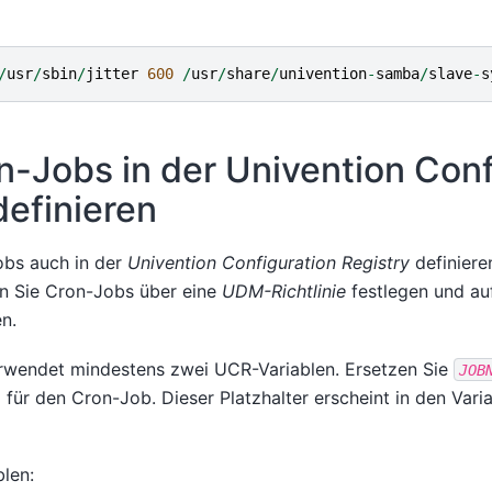
/
usr
/
sbin
/
jitter
600
/
usr
/
share
/
univention
-
samba
/
slave
-
s
n-Jobs in der Univention Conf
definieren
obs auch in der
Univention Configuration Registry
definiere
n Sie Cron-Jobs über eine
UDM-Richtlinie
festlegen und au
n.
rwendet mindestens zwei UCR-Variablen. Ersetzen Sie
JOB
 für den Cron-Job. Dieser Platzhalter erscheint in den Var
blen: