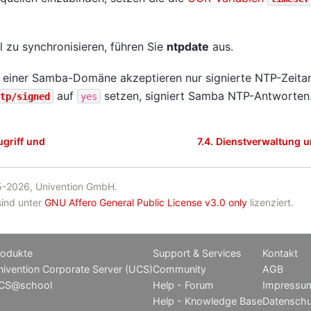
 zu synchronisieren, führen Sie
ntpdate
aus.
 einer Samba-Domäne akzeptieren nur signierte NTP-Zeita
auf
setzen, signiert Samba NTP-Antworten
tp/signed
yes
ugriff und
7.4.
Dienstverwaltung u
-2026, Univention GmbH.
sind unter
GNU Affero General Public License v3.0 only
lizenziert.
rodukte
Support & Services
Kontakt
ivention Corporate Server (UCS)
Community
AGB
CS@school
Help - Forum
Impressu
Help - Knowledge Base
Datenschu