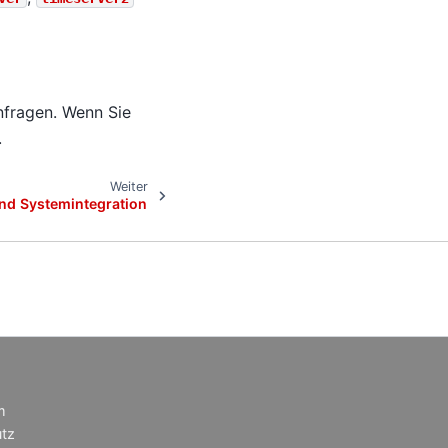
nfragen. Wenn Sie
.
Weiter
nd Systemintegration
m
tz