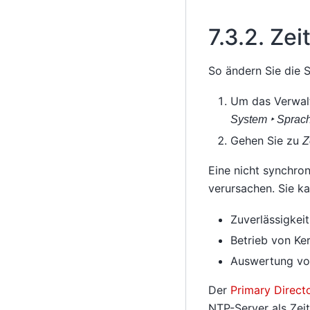
7.3.2.
Zei
So ändern Sie die 
Um das Verwa
System ‣ Sprach
Gehen Sie zu
Z
Eine nicht synchro
verursachen. Sie k
Zuverlässigkei
Betrieb von Ke
Auswertung von
Der
Primary Direct
NTP-Server als Zeit