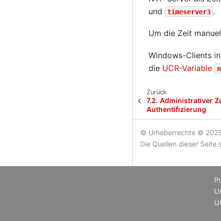
und
.
timeserver3
Um die Zeit manuell
Windows-Clients in
die
UCR-Variable
n
Zurück
7.2.
Administrativer Z
Authentifizierung
© Urheberrechte © 2025
Die Quellen dieser Seite 
P
Un
U