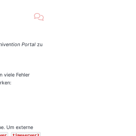
n
nivention Portal
zu
 viele Fehler
rken:
ne. Um externe
,
ver
timeserver2