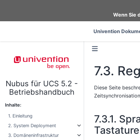
Wenn Sie d
Univention Dokume
7.3.
Reg
Nubus für UCS 5.2 -
Diese Seite beschr
Betriebshandbuch
Zeitsynchronisatio
Inhalte:
7.3.1.
Spra
1. Einleitung
2. System Deployment
Tastature
3. Domäneninfrastruktur