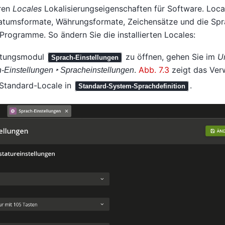
eren
Locales
Lokalisierungseigenschaften für Software. Loc
Datumsformate, Währungsformate, Zeichensätze und die Spr
e Programme. So ändern Sie die installierten Locales:
ltungsmodul
zu öffnen, gehen Sie im
U
Sprach-Einstellungen
.
Abb. 7.3
zeigt das Ver
-Einstellungen ‣ Spracheinstellungen
 Standard-Locale in
.
Standard-System-Sprachdefinition