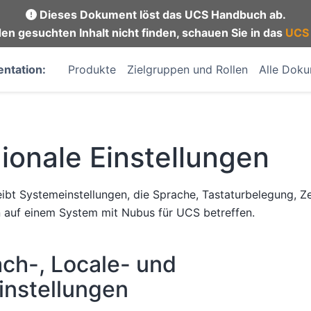
Dieses Dokument löst das UCS Handbuch ab.
en gesuchten Inhalt nicht finden, schauen Sie in das
UCS
ntation:
Produkte
Zielgruppen und Rollen
Alle Dok
ionale Einstellungen
eibt Systemeinstellungen, die Sprache, Tastaturbelegung, Z
n auf einem System mit Nubus für UCS betreffen.
ch-, Locale- und
instellungen