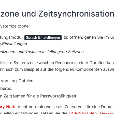
tzone und Zeitsynchronisatio
Systemzeitzone:
ltungsmodul
zu öffnen, gehen Sie im
U
Sprach-Einstellungen
.
-Einstellungen
.
eitzonen- und Tastatureinstellungen ‣ Zeitzone
nisierte Systemzeit zwischen Rechnern in einer Domäne kann
ann sich zum Beispiel auf die folgenden Komponenten auswi
t von Log-Dateien.
rberos.
 Zeiträumen für die Passwortgültigkeit.
ory Node
dient normalerweise als Zeitserver für eine Domä
quellen einzubinden, setzen Sie die
UCR-Variablen
timeser