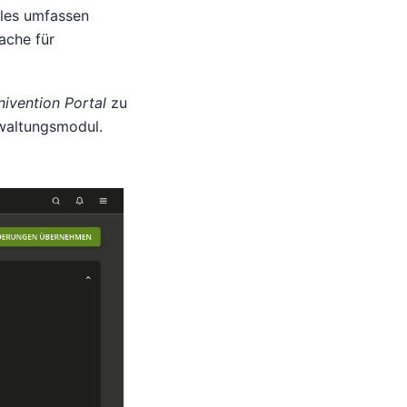
ales umfassen
ache für
nivention Portal
zu
waltungsmodul.