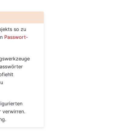
jekts so zu
in
Passwort-
ungswerkzeuge
Passwörter
fiehlt
zu
igurierten
r verwirren.
ng.