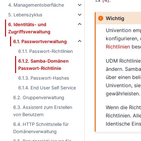
1.x
[
4
]
.
4. Managementoberfläche
5. Lebenszyklus
Wichtig
6. Identitäts- und
Univention em
Zugriffsverwaltung
konfigurieren,
6.1. Passwortverwaltung
Richtlinien
besc
6.1.1. Passwort-Richtlinien
UDM Richtlini
6.1.2. Samba-Domänen
Passwort-Richtlinie
ändern. Samba
über einen bel
6.1.3. Passwort-Hashes
Univention, si
6.1.4. End User Self Service
gewährleisten.
6.2. Gruppenverwaltung
Wenn die Richt
6.3. Assistent zum Erstellen
von Benutzern
Richtlinien. A
Identische Ein
6.4. HTTP Schnittstelle für
Domänenverwaltung