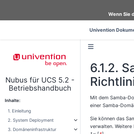
Wenn Sie d
Univention Dokume
6.1.2.
S
Richtlin
Nubus für UCS 5.2 -
Betriebshandbuch
Mit dem Samba-Dom
Inhalte:
einer Samba-Domän
1. Einleitung
Sie können das S
2. System Deployment
verwalten. Weitere 
3. Domäneninfrastruktur