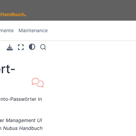
 Handbuch
.
umente
Maintenance
rt-
nto-Passwörter in
der
Management UI
m
Nubus Handbuch