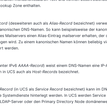
Lookup Zone enthalten.
cord
(desweiteren auch als
Alias-Record
bezeichnet) verwei
anonischen DNS-Namen. So kann beispielsweise der kanon
s Mailservers einen Alias-Eintrag
mailserver
erhalten, der 
ragen wird. Zu einem kanonischen Namen können beliebig 
ert werden.
nter IPv6
AAAA-Record
) weist einem DNS-Namen eine IP-A
n in UCS auch als
Host-Records
bezeichnet.
Record
(in UCS als
Service Record
bezeichnet) kann im DN
e Systemdienste hinterlegt werden. In UCS werden Service 
LDAP-Server oder den Primary Directory Node domänenwe