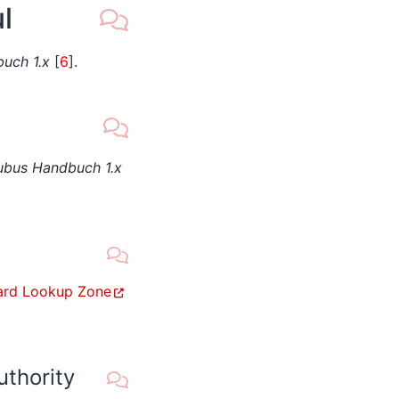
l
uch 1.x
[
6
]
.
ubus Handbuch 1.x
ward Lookup Zone
thority