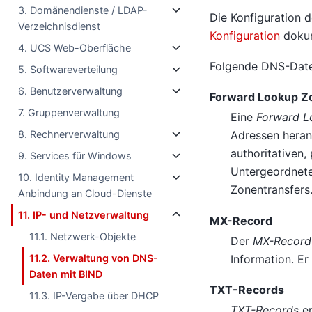
3. Domänendienste / LDAP-
Die Konfiguration
Verzeichnisdienst
Konfiguration
dokum
4. UCS Web-Oberfläche
Folgende DNS-Date
5. Softwareverteilung
6. Benutzerverwaltung
Forward Lookup Z
7. Gruppenverwaltung
Eine
Forward L
8. Rechnerverwaltung
Adressen heran
authoritativen,
9. Services für Windows
Untergeordnete
10. Identity Management
Zonentransfers.
Anbindung an Cloud-Dienste
11. IP- und Netzverwaltung
MX-Record
11.1. Netzwerk-Objekte
Der
MX-Record
Information. E
11.2. Verwaltung von DNS-
Daten mit BIND
TXT-Records
11.3. IP-Vergabe über DHCP
TXT-Records
en