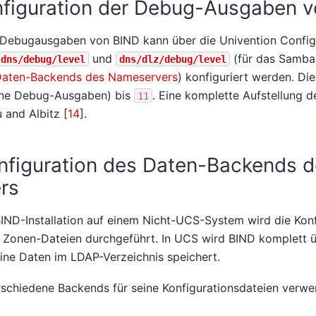
figuration der Debug-Ausgaben 
 Debugausgaben von BIND kann über die Univention Config
und
(für das Samba
dns/debug/level
dns/dlz/debug/level
 Daten-Backends des Nameservers
) konfiguriert werden. Di
ne Debug-Ausgaben) bis
. Eine komplette Aufstellung d
11
u and Albitz [
14
]
.
nfiguration des Daten-Backends 
rs
 BIND-Installation auf einem Nicht-UCS-System wird die Kon
n Zonen-Dateien durchgeführt. In UCS wird BIND komplett
eine Daten im LDAP-Verzeichnis speichert.
schiedene Backends für seine Konfigurationsdateien verwe