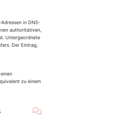
P-Adressen in DNS-
en authoritativen,
nd. Untergeordnete
ers. Der Eintrag,
 einen
quivalent zu einem
s