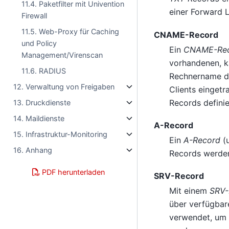
11.4. Paketfilter mit Univention
einer Forward 
Firewall
11.5. Web-Proxy für Caching
CNAME-Record
und Policy
Ein
CNAME-Re
Management/Virenscan
vorhandenen, k
11.6. RADIUS
Rechnername de
12. Verwaltung von Freigaben
Clients einget
Records defini
13. Druckdienste
14. Maildienste
A-Record
15. Infrastruktur-Monitoring
Ein
A-Record
(u
16. Anhang
Records werde
PDF herunterladen
SRV-Record
Mit einem
SRV-
über verfügbar
verwendet, um 