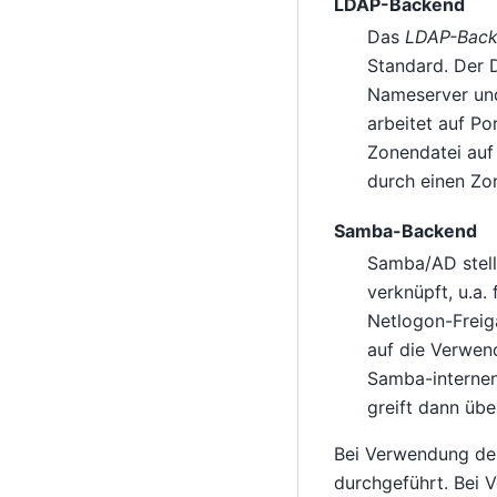
LDAP-Backend
Das
LDAP-Bac
Standard. Der D
Nameserver un
arbeitet auf Po
Zonendatei auf
durch einen Zo
Samba-Backend
Samba/AD stellt
verknüpft, u.a.
Netlogon-Freig
auf die Verwe
Samba-internen
greift dann üb
Bei Verwendung de
durchgeführt. Bei