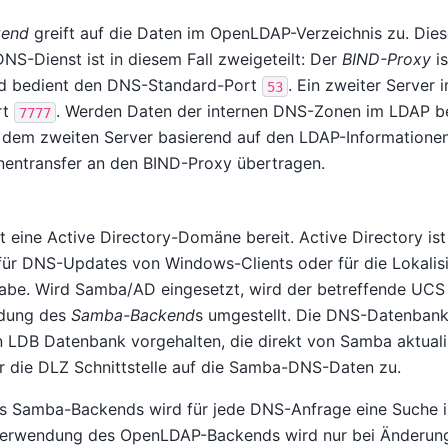
kend
greift auf die Daten im OpenLDAP-Verzeichnis zu. Dies
NS-Dienst ist in diesem Fall zweigeteilt: Der
BIND-Proxy
is
d bedient den DNS-Standard-Port
. Ein zweiter Server 
53
rt
. Werden Daten der internen DNS-Zonen im LDAP bea
7777
 dem zweiten Server basierend auf den LDAP-Informationen 
nentransfer an den BIND-Proxy übertragen.
 eine Active Directory-Domäne bereit. Active Directory is
 für DNS-Updates von Windows-Clients oder für die Lokalis
abe. Wird Samba/AD eingesetzt, wird der betreffende UCS
ndung des
Samba-Backend
s umgestellt. Die DNS-Datenbank 
 LDB Datenbank vorgehalten, die direkt von Samba aktualis
er die DLZ Schnittstelle auf die Samba-DNS-Daten zu.
s Samba-Backends wird für jede DNS-Anfrage eine Suche
 Verwendung des OpenLDAP-Backends wird nur bei Änderu