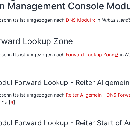
on Management Console Modu
Abschnitts ist umgezogen nach
DNS Modul
in
Nubus Handb
rward Lookup Zone
Abschnitts ist umgezogen nach
Forward Lookup Zone
in
N
ul Forward Lookup - Reiter Allgemein
Abschnitts ist umgezogen nach
Reiter Allgemein - DNS For
1.x
[
6
]
.
l Forward Lookup - Reiter Start of Au