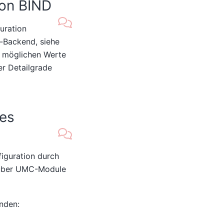
von BIND
uration
-Backend, siehe
e möglichen Werte
er Detailgrade
des
figuration durch
 über UMC-Module
nden: