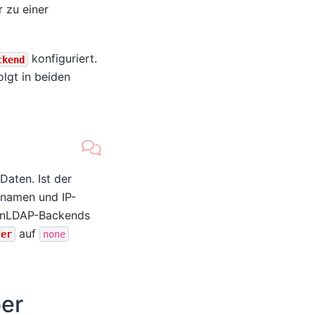
 zu einer
konfiguriert.
ckend
lgt in beiden
aten. Ist der
rnamen und IP-
penLDAP-Backends
auf
fer
none
ber