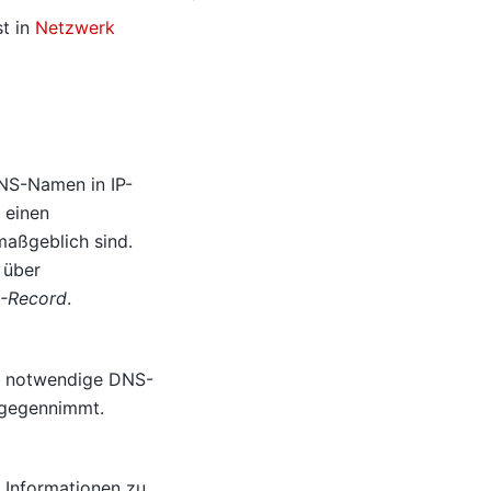
t in
Netzwerk
DNS-Namen in IP-
 einen
maßgeblich sind.
 über
-Record
.
ng notwendige DNS-
ntgegennimmt.
 Informationen zu