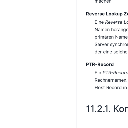
machen.
Reverse Lookup Z
Eine
Reverse L
Namen herangez
primären Names
Server synchron
der eine solche
PTR-Record
Ein
PTR-Record
Rechnernamen. 
Host Record in
11.2.1.
Kon