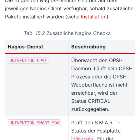
Die folgenden Nagios-Dienste sind nur auf dem
jeweiligen Nagios Client verfügbar, sobald zusätzliche
Pakete installiert wurden (siehe
Installation
):
Tab. 15.2
Zusätzliche Nagios Checks
Nagios-Dienst
Beschreibung
Überwacht den OPSI-
UNIVENTION_OPSI
Daemon. Läuft kein OPSI-
Prozess oder die OPSI-
Weboberfläche ist nicht
erreichbar, wird der
Status CRITICAL
zurückgegeben.
Prüft den S.M.A.R.T.-
UNIVENTION_SMART_SDA
Status der Festplatte
. Für die
/dev/sda