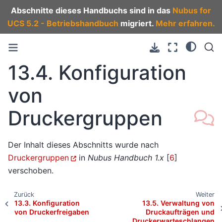
Abschnitte dieses Handbuchs sind in das
Nubus for
UCS 5.2 - Betriebshandbuch
migriert.
Mehr erfahren.
13.4.
Konfiguration
von
Druckergruppen
Der Inhalt dieses Abschnitts wurde nach
Druckergruppen
in
Nubus Handbuch 1.x
[
6
]
verschoben.
Zurück
Weiter
13.3.
Konfiguration
13.5.
Verwaltung von
von Druckerfreigaben
Druckaufträgen und
Druckerwarteschlangen