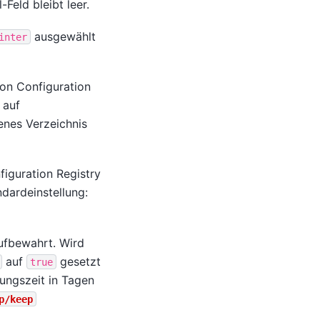
Feld bleibt leer.
ausgewählt
inter
ion Configuration
 auf
enes Verzeichnis
iguration Registry
dardeinstellung:
ufbewahrt. Wird
auf
gesetzt
true
ungszeit in Tagen
p/keep