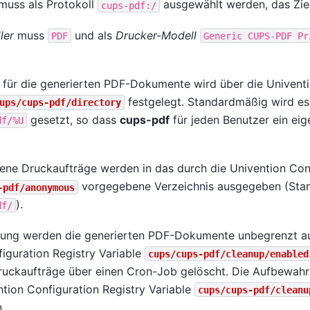
 muss als Protokoll
ausgewählt werden, das Ziel-
cups-pdf:/
ler
muss
und als
Drucker-Modell
PDF
Generic
CUPS-PDF
Pr
s für die generierten PDF-Dokumente wird über die Univent
festgelegt. Standardmäßig wird es
ups/cups-pdf/directory
gesetzt, so dass
cups-pdf
für jeden Benutzer ein eig
df/%U
e Druckaufträge werden in das durch die Univention Conf
vorgegebene Verzeichnis ausgegeben (Stan
-pdf/anonymous
).
df/
llung werden die generierten PDF-Dokumente unbegrenzt a
iguration Registry Variable
cups/cups-pdf/cleanup/enabled
uckaufträge über einen Cron-Job gelöscht. Die Aufbewahr
ntion Configuration Registry Variable
cups/cups-pdf/cleanu
.