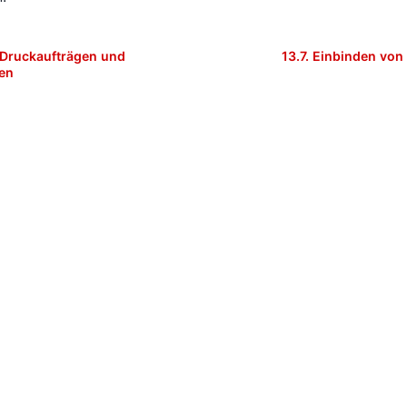
 Druckaufträgen und
13.7.
Einbinden von 
en
-2026, Univention GmbH.