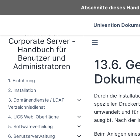
Abschnitte dieses Hand
Univention Dokume
Univention
Corporate Server -
Handbuch für
Benutzer und
13.6.
Ge
Administratoren
Dokume
1. Einführung
2. Installation
Durch die Installat
3. Domänendienste / LDAP-
speziellen Drucker
Verzeichnisdienst
umwandelt und für 
4. UCS Web-Oberfläche
ausgibt. Nach der I
5. Softwareverteilung
Beim Anlegen ein
6. Benutzerverwaltung