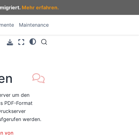
migriert.
Mehr erfahren.
umente
Maintenance
en
erver um den
as PDF-Format
Druckserver
fgerufen werden.
on von