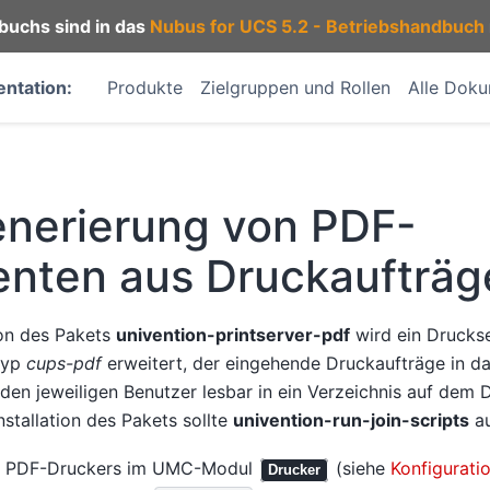
buchs sind in das
Nubus for UCS 5.2 - Betriebshandbuch
ntation:
Produkte
Zielgruppen und Rollen
Alle Dok
nerierung von PDF-
nten aus Druckaufträg
ion des Pakets
univention-printserver-pdf
wird ein Drucks
typ
cups-pdf
erweitert, der eingehende Druckaufträge in d
den jeweiligen Benutzer lesbar in ein Verzeichnis auf dem 
nstallation des Pakets sollte
univention-run-join-scripts
au
es PDF-Druckers im UMC-Modul
(siehe
Konfigurati
Drucker