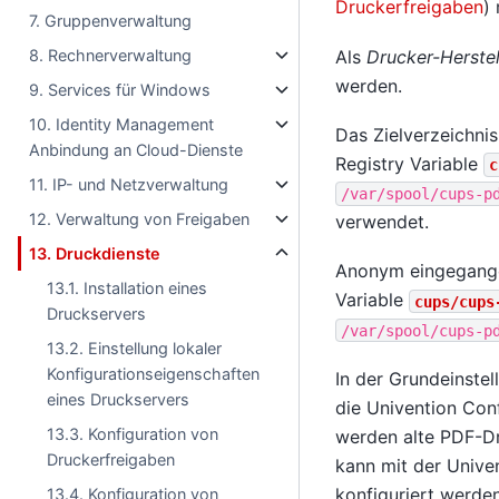
Druckerfreigaben
)
7. Gruppenverwaltung
Als
Drucker-Herstel
8. Rechnerverwaltung
werden.
9. Services für Windows
10. Identity Management
Das Zielverzeichni
Anbindung an Cloud-Dienste
Registry Variable
c
11. IP- und Netzverwaltung
/var/spool/cups-p
12. Verwaltung von Freigaben
verwendet.
13. Druckdienste
Anonym eingegangen
13.1. Installation eines
Variable
cups/cups
Druckservers
/var/spool/cups-p
13.2. Einstellung lokaler
Konfigurationseigenschaften
In der Grundeinste
eines Druckservers
die Univention Conf
13.3. Konfiguration von
werden alte PDF-Dr
Druckerfreigaben
kann mit der Unive
konfiguriert werden
13.4. Konfiguration von