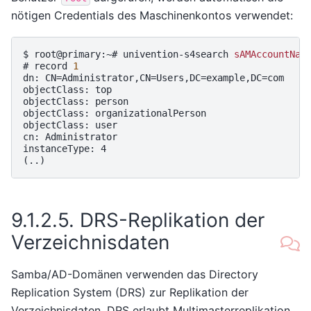
nötigen Credentials des Maschinenkontos verwendet:
$ 
root@primary:~#
univention-s4search
sAMAccountNam
# 
record
1
dn: CN=Administrator,CN=Users,DC=example,DC=com
objectClass: top
objectClass: person
objectClass: organizationalPerson
objectClass: user
cn: Administrator
instanceType: 4
(..)
9.1.2.5.
DRS-Replikation der
Verzeichnisdaten
Samba/AD-Domänen verwenden das Directory
Replication System (DRS) zur Replikation der
Verzeichnisdaten. DRS erlaubt Multimasterreplikation,