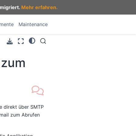
migriert.
Mehr erfahren.
umente
Maintenance
l zum
e direkt über SMTP
hmail zum Abrufen