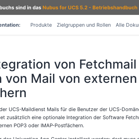
buchs sind in das
Nubus for UCS 5.2 - Betriebshandbuch
ntation:
Produkte
Zielgruppen und Rollen
Alle Dok
tegration von Fetchmai
 von Mail von externen
chern
 der UCS-Maildienst Mails für die Benutzer der UCS-Domän
et zusätzlich eine optionale Integration der Software Fetc
ternen POP3 oder IMAP-Postfächern.