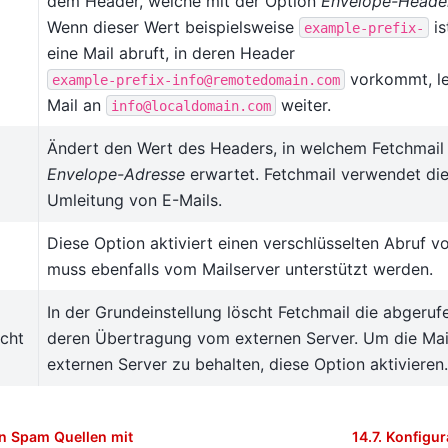
dem Header, welche mit der Option
Envelope-Heade
Wenn dieser Wert beispielsweise
is
example-prefix-
eine Mail abruft, in deren Header
vorkommt, lei
example-prefix-info@remotedomain.com
Mail an
weiter.
info@localdomain.com
Ändert den Wert des Headers, in welchem Fetchmail 
Envelope-Adresse
erwartet. Fetchmail verwendet di
Umleitung von E-Mails.
Diese Option aktiviert einen verschlüsselten Abruf vo
muss ebenfalls vom Mailserver unterstützt werden.
In der Grundeinstellung löscht Fetchmail die abgeruf
icht
deren Übertragung vom externen Server. Um die Mai
externen Server zu behalten, diese Option aktivieren.
on Spam Quellen mit
14.7.
Konfigur