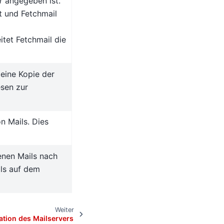
r
angegeben ist.
t und Fetchmail
tet Fetchmail die
eine Kopie der
esen zur
n Mails. Dies
enen Mails nach
ls auf dem
Weiter
ation des Mailservers