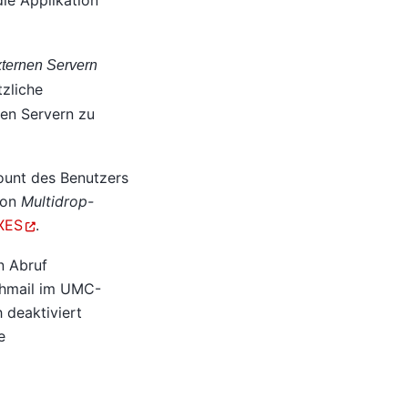
ie Applikation
xternen Servern
zliche
nen Servern zu
count des Benutzers
von
Multidrop-
XES
.
n Abruf
tchmail im UMC-
 deaktiviert
e