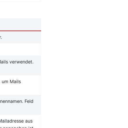
.
ails verwendet.
, um Mails
änennamen. Feld
Mailadresse aus