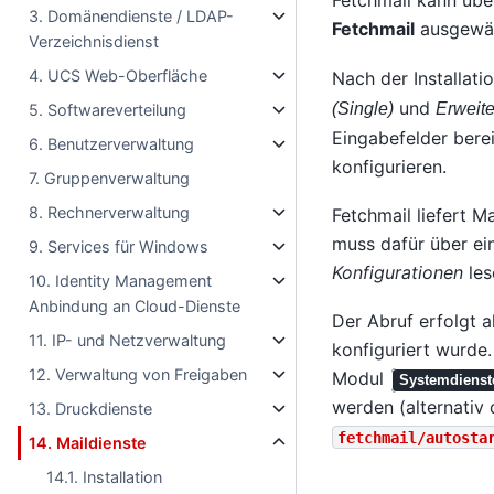
Fetchmail kann über
3. Domänendienste / LDAP-
Fetchmail
ausgewäh
Verzeichnisdienst
4. UCS Web-Oberfläche
Nach der Installatio
und
(Single)
Erweite
5. Softwareverteilung
Eingabefelder bere
6. Benutzerverwaltung
konfigurieren.
7. Gruppenverwaltung
8. Rechnerverwaltung
Fetchmail liefert M
muss dafür über ei
9. Services für Windows
Konfigurationen
les
10. Identity Management
Anbindung an Cloud-Dienste
Der Abruf erfolgt 
11. IP- und Netzverwaltung
konfiguriert wurde
12. Verwaltung von Freigaben
Modul
Systemdienst
werden (alternativ 
13. Druckdienste
fetchmail/autosta
14. Maildienste
14.1. Installation