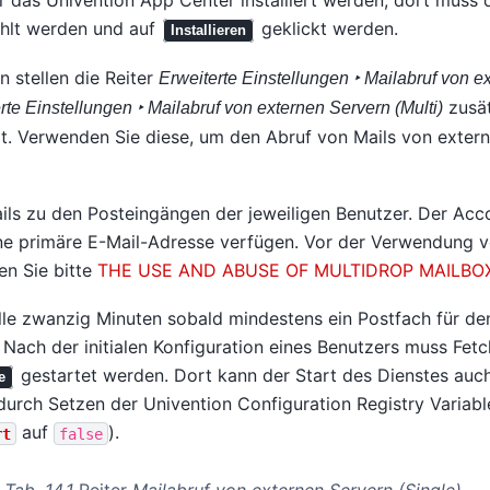
 das Univention App Center installiert werden; dort muss d
lt werden und auf
geklickt werden.
Installieren
n stellen die Reiter
Erweiterte Einstellungen ‣ Mailabruf von e
zusät
rte Einstellungen ‣ Mailabruf von externen Servern (Multi)
it. Verwenden Sie diese, um den Abruf von Mails von exter
ails zu den Posteingängen der jeweiligen Benutzer. Der Ac
ne primäre E-Mail-Adresse verfügen. Vor der Verwendung 
en Sie bitte
THE USE AND ABUSE OF MULTIDROP MAILBO
alle zwanzig Minuten sobald mindestens ein Postfach für de
. Nach der initialen Konfiguration eines Benutzers muss Fe
gestartet werden. Dort kann der Start des Dienstes auch
e
durch Setzen der Univention Configuration Registry Variabl
auf
).
rt
false
Tab. 14.1
Reiter
Mailabruf von externen Servern (Single)